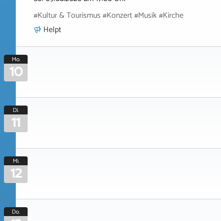
#Kultur & Tourismus #Konzert #Musik #Kirche
Helpt
Mo.
10
Di.
11
Mi.
12
Do.