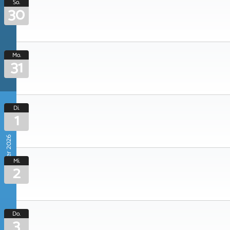
So.
30
Mo.
31
Di.
1
September 2026
Mi.
2
Do.
3