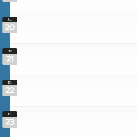
So.
20
Mo.
21
Di.
22
Mi.
23