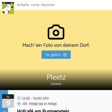
Schafe vorm Fenster
Mach' ein Foto von deinem Dorf.
So geht's
Pleetz
Datzetal
So.
12:30 - 15:00 Uhr
9
Helpt 66
in
Helpt
Hofcafé am Pumpensteig