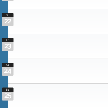
Do.
22
Fr.
23
Sa.
24
So.
25