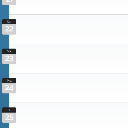
Sa.
22
So.
23
Mo.
24
Di.
25