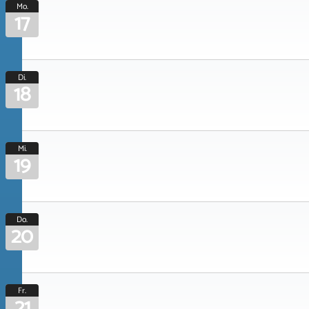
Mo.
17
Di.
18
Mi.
19
Do.
20
Fr.
21