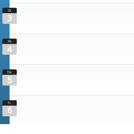
Di.
3
Mi.
4
Do.
5
Fr.
6