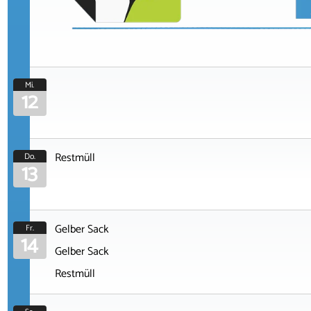
Mi.
12
Restmüll
Do.
13
Gelber Sack
Fr.
14
Gelber Sack
Restmüll