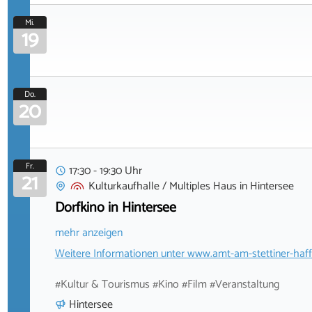
Mi.
19
Do.
20
Fr.
17:30 - 19:30 Uhr
21
Kulturkaufhalle / Multiples Haus
in
Hintersee
Dorfkino in Hintersee
mehr anzeigen
Weitere Informationen unter
www.amt-am-stettiner-haff
#Kultur & Tourismus #Kino #Film #Veranstaltung
Hintersee