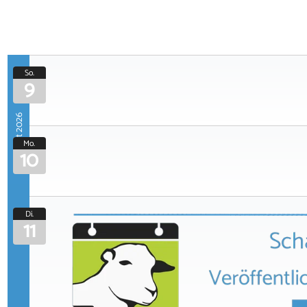
So.
9
August 2026
Mo.
10
Di.
11