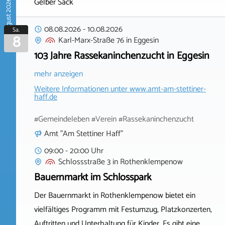
Gelber Sack
August 2026
08.08.2026
-
10.08.2026
Sa.
8
Karl-Marx-Straße 76
in
Eggesin
103 Jahre Rassekaninchenzucht in Eggesin
mehr anzeigen
Weitere Informationen unter
www.amt-am-stettiner-
haff.de
#Gemeindeleben #Verein #Rassekaninchenzucht
Amt "Am Stettiner Haff"
09:00 - 20:00 Uhr
Schlossstraße 3
in
Rothenklempenow
Bauernmarkt im Schlosspark
Der Bauernmarkt in Rothenklempenow bietet ein
vielfältiges Programm mit Festumzug, Platzkonzerten,
Auftritten und Unterhaltung für Kinder. Es gibt eine