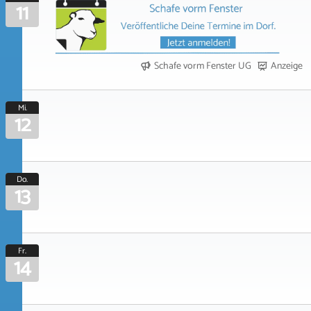
11
Schafe vorm Fenster UG
Anzeige
Mi.
12
Do.
13
Fr.
14