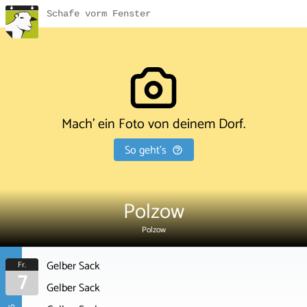
Schafe vorm Fenster
Mach' ein Foto von deinem Dorf.
So geht's
Polzow
Polzow
Gelber Sack
Fr.
7
Gelber Sack