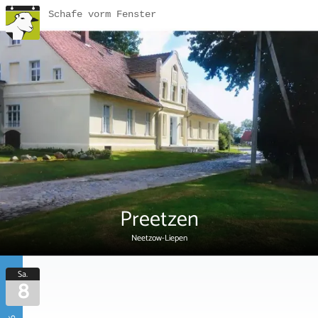
Schafe vorm Fenster
Preetzen
Neetzow-Liepen
Sa.
8