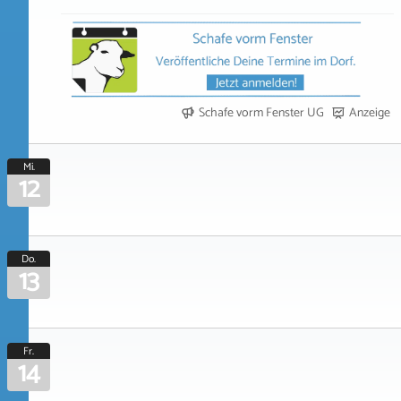
Schafe vorm Fenster UG
Anzeige
Mi.
12
Do.
13
Fr.
14