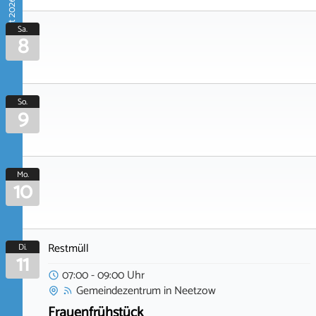
August 2026
Sa.
8
So.
9
Mo.
10
Restmüll
Di.
11
07:00 - 09:00 Uhr
Gemeindezentrum
in
Neetzow
Frauenfrühstück