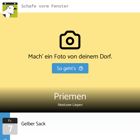
Schafe vorm Fenster
Mach' ein Foto von deinem Dorf.
So geht's
Priemen
Neetzow-Liepen
Fr.
Gelber Sack
7