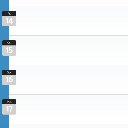
Fr.
14
Sa.
15
So.
16
Mo.
17