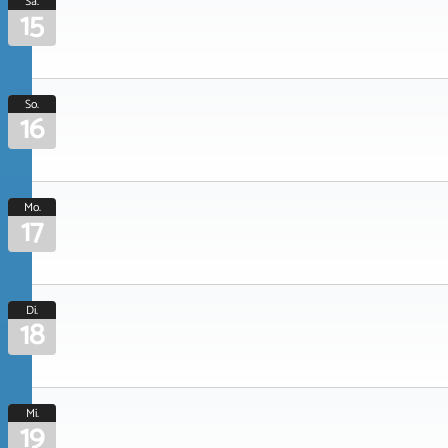
Sa.
15
So.
16
Mo.
17
Di.
18
Mi.
19