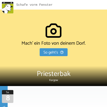
Schafe vorm Fenster
Mach' ein Foto von deinem Dorf.
So geht's
Priesterbak
Kargow
Sa.
8