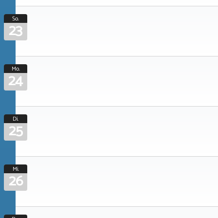
So.
23
Mo.
24
Di.
25
Mi.
26