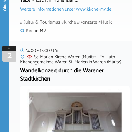
Taizé Andacht in Hohenzieritz
Weitere Informationen unter
www.kirche-mv.de
#Kultur & Tourismus #Kirche #Konzerte #Musik
Kirche-MV
Fr.
14:00 - 15:00 Uhr
2
St. Marien Kirche Waren (Müritz) - Ev.-Luth.
Kirchengemeinde Waren St. Marien
in
Waren (Müritz)
Wandelkonzert durch die Warener
Stadtkirchen