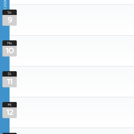
August 2026
So.
9
Mo.
10
Di.
11
Mi.
12