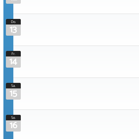
Do.
13
Fr.
14
Sa.
15
So.
16