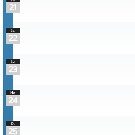
21
Sa.
22
So.
23
Mo.
24
Di.
25