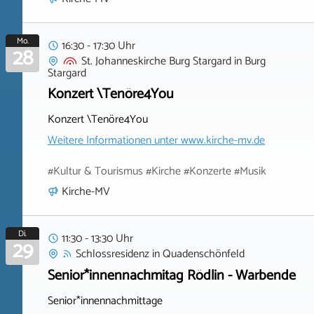
Mo.
16:30 - 17:30 Uhr
28
St. Johanneskirche Burg Stargard
in
Burg
Stargard
Konzert \Tenöre4You
Konzert \Tenöre4You
Weitere Informationen unter
www.kirche-mv.de
#Kultur & Tourismus #Kirche #Konzerte #Musik
Kirche-MV
Di.
11:30 - 13:30 Uhr
29
Schlossresidenz
in
Quadenschönfeld
Senior*innennachmitag Rödlin - Warbende
Senior*innennachmittage