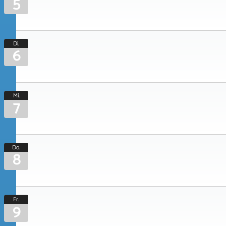
5
Di.
6
Mi.
7
Do.
8
Fr.
9