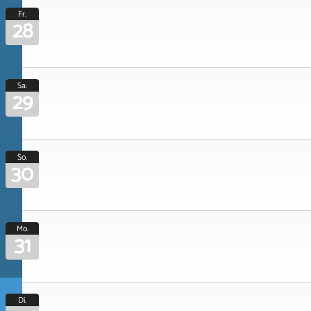
Fr.
28
Sa.
29
So.
30
Mo.
31
Di.