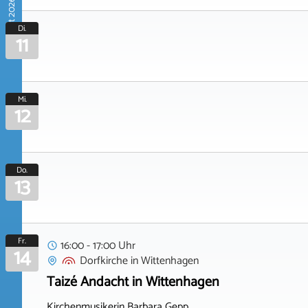
August 2026
Di.
11
Mi.
12
Do.
13
Fr.
16:00 - 17:00 Uhr
14
Dorfkirche
in
Wittenhagen
Taizé Andacht in Wittenhagen
Kirchenmusikerin Barbara Gepp