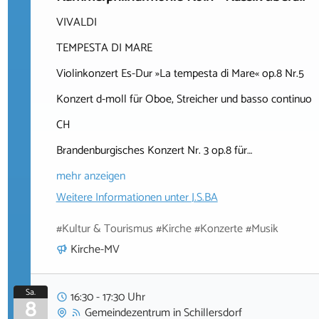
VIVALDI
TEMPESTA DI MARE
Violinkonzert Es-Dur »La tempesta di Mare« op.8 Nr.5
Konzert d-moll für Oboe, Streicher und basso continuo
CH
Brandenburgisches Konzert Nr. 3 op.8 für…
mehr anzeigen
Weitere Informationen unter
J.S.BA
#Kultur & Tourismus #Kirche #Konzerte #Musik
Kirche-MV
Sa.
16:30 - 17:30 Uhr
8
Gemeindezentrum
in
Schillersdorf