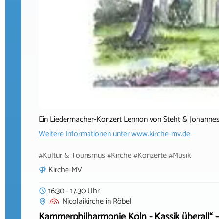
Ein Liedermacher-Konzert Lennon von Steht & Johanne
Weitere Informationen unter
www.kirche-mv.de
#Kultur & Tourismus #Kirche #Konzerte #Musik
Kirche-MV
16:30 - 17:30 Uhr
Nicolaikirche
in
Röbel
Kammerphilharmonie Köln - Kassik überall“ 