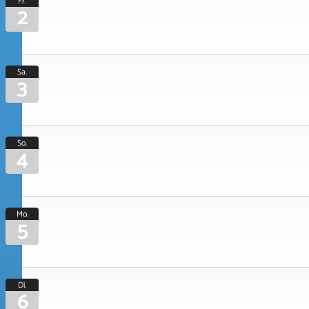
Fr.
2
Sa.
3
So.
4
Mo.
5
Di.
6