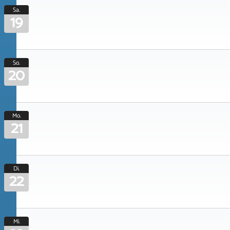
Sa.
19
So.
20
Mo.
21
Di.
22
Mi.