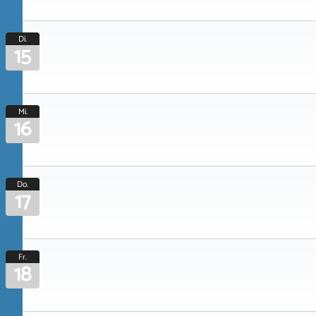
Di.
15
Mi.
16
Do.
17
Fr.
18