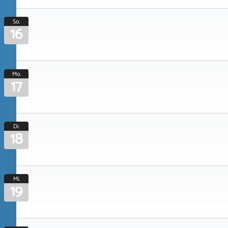
So.
16
Mo.
17
Di.
18
Mi.
19