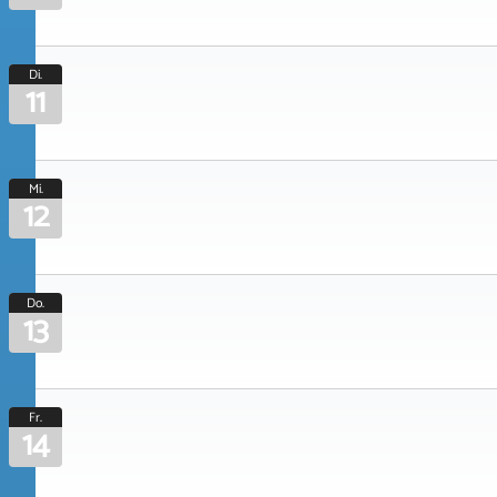
Di.
11
Mi.
12
Do.
13
Fr.
14