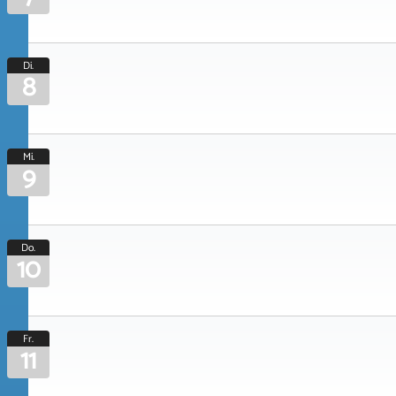
Di.
8
Mi.
9
Do.
10
Fr.
11