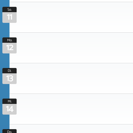
So.
11
Mo.
12
Di.
13
Mi.
14
Do.