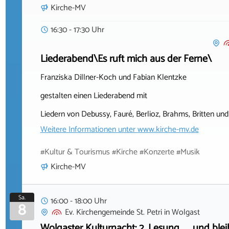
Kirche-MV
16:30 - 17:30 Uhr
Liederabend\Es ruft mich aus der Ferne\
Franziska Dillner-Koch und Fabian Klentzke
gestalten einen Liederabend mit
Liedern von Debussy, Fauré, Berlioz, Brahms, Britten und 
Weitere Informationen unter
www.kirche-mv.de
#Kultur & Tourismus #Kirche #Konzerte #Musik
Kirche-MV
Sa.
16:00 - 18:00 Uhr
8
Ev. Kirchengemeinde St. Petri
in
Wolgast
Wolgaster Kulturnacht: 2. Lesung „… und bl