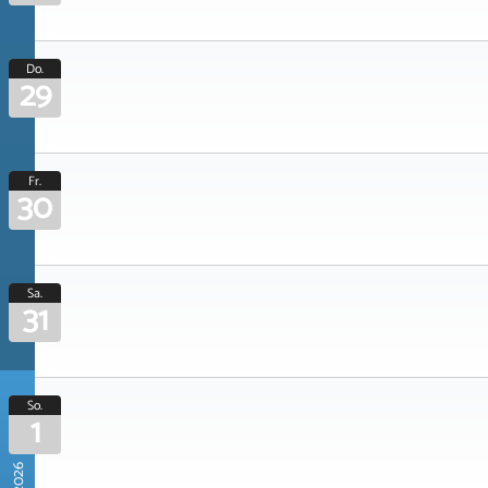
Do.
29
Fr.
30
Sa.
31
So.
1