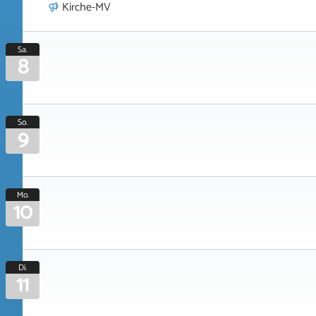
Kirche-MV
Sa.
8
So.
9
Mo.
10
Di.
11