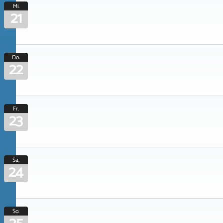
Mi.
21
Do.
22
Fr.
23
Sa.
24
So.