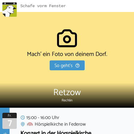
Schafe vorm Fenster
Mach' ein Foto von deinem Dorf.
So geht's
Retzow
Rechlin
Fr.
15:00 - 16:00 Uhr
7
Hörspielkirche
in
Federow
Konzert in der Hörspielkirche