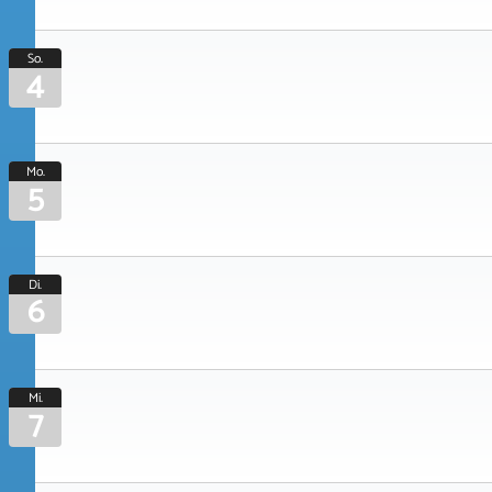
So.
4
Mo.
5
Di.
6
Mi.
7