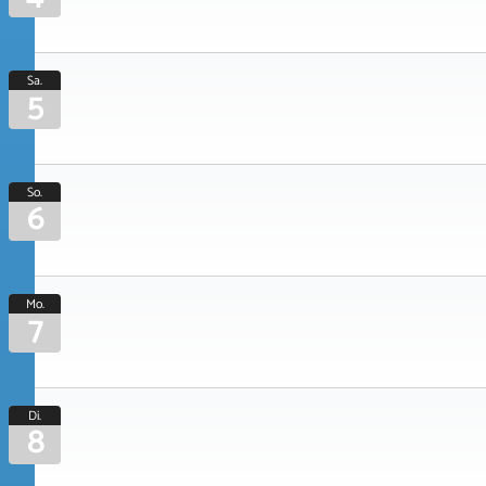
Sa.
5
So.
6
Mo.
7
Di.
8