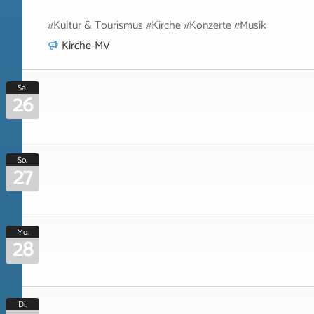
#Kultur & Tourismus #Kirche #Konzerte #Musik
Kirche-MV
Sa.
26
So.
27
Mo.
28
Di.