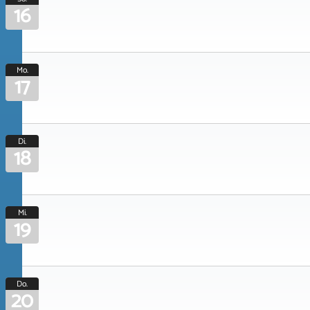
16
Mo.
17
Di.
18
Mi.
19
Do.
20