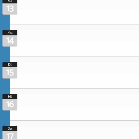
So.
13
Mo.
14
Di.
15
Mi.
16
Do.
17