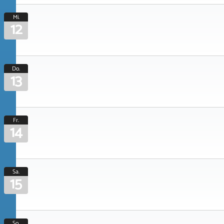
Mi.
12
Do.
13
Fr.
14
Sa.
15
So.