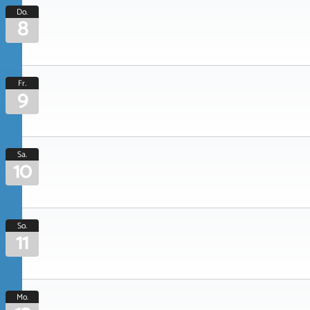
Do.
8
Fr.
9
Sa.
10
So.
11
Mo.