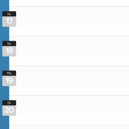
Sa.
17
So.
18
Mo.
19
Di.
20