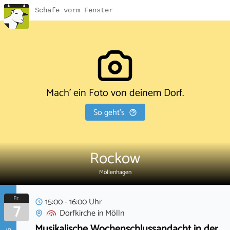
Schafe vorm Fenster
Mach' ein Foto von deinem Dorf.
So geht's
Rockow
Möllenhagen
Fr.
15:00 - 16:00 Uhr
7
Dorfkirche
in
Mölln
Musikalische Wochenschlussandacht in der