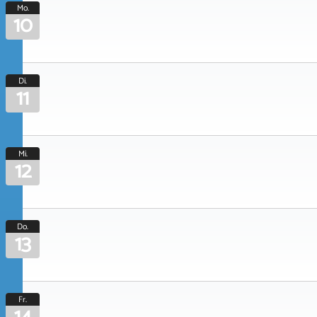
Mo.
10
Di.
11
Mi.
12
Do.
13
Fr.