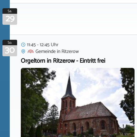
Sa.
29
So.
11:45 - 12:45 Uhr
30
Gemeinde
in
Ritzerow
Orgeltörn in Ritzerow - Eintritt frei