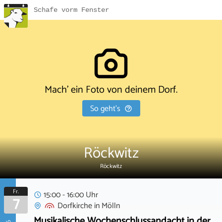
Schafe vorm Fenster
Mach' ein Foto von deinem Dorf.
So geht's
Röckwitz
Röckwitz
Fr.
15:00 - 16:00 Uhr
7
Dorfkirche
in
Mölln
Musikalische Wochenschlussandacht in der