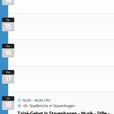
14
Sa.
15
So.
16
Mo.
17
Di.
15:00 - 16:00 Uhr
18
Stadtkirche
in
Stavenhagen
Taizé-Gebet in Stavenhagen - Musik - Stille -