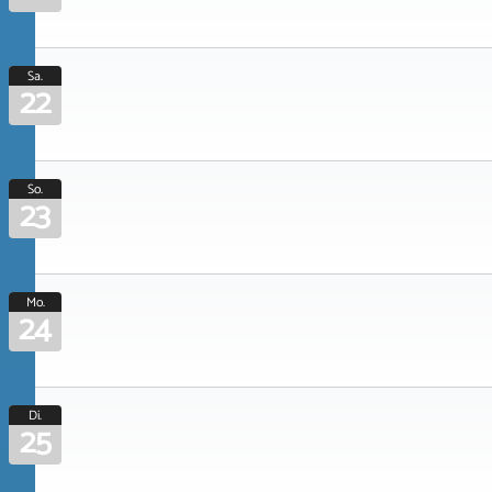
Sa.
22
So.
23
Mo.
24
Di.
25