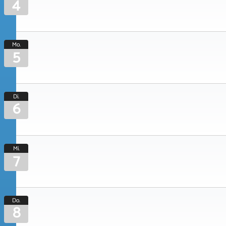
4
Mo.
5
Di.
6
Mi.
7
Do.
8