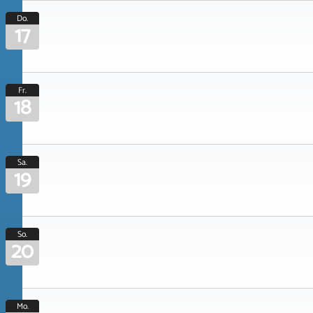
Do.
17
Fr.
18
Sa.
19
So.
20
Mo.