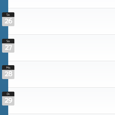
Sa.
26
So.
27
Mo.
28
Di.
29