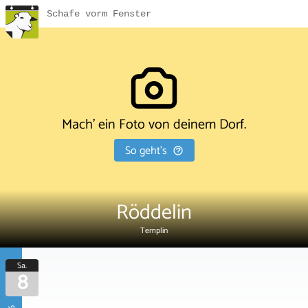
Schafe vorm Fenster
Mach' ein Foto von deinem Dorf.
So geht's
Röddelin
Templin
Sa.
8