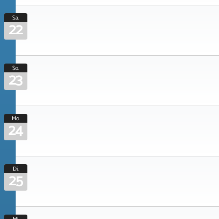
Sa.
22
So.
23
Mo.
24
Di.
25