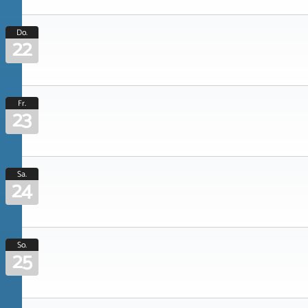
Do.
22
Fr.
23
Sa.
24
So.
25