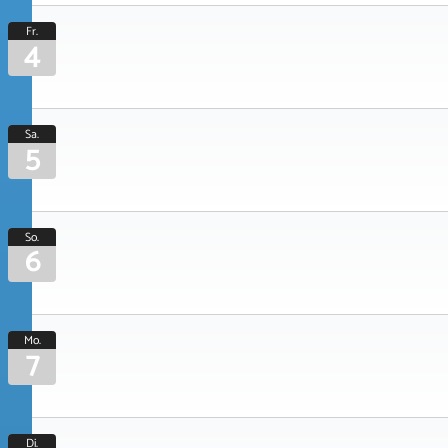
Fr.
4
Sa.
5
So.
6
Mo.
7
Di.