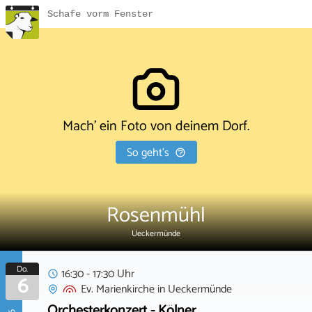
Schafe vorm Fenster
Mach' ein Foto von deinem Dorf.
So geht's
Rosenmühl
Ueckermünde
Do.
16:30 - 17:30 Uhr
6
Ev. Marienkirche
in
Ueckermünde
Orchesterkonzert - Kölner