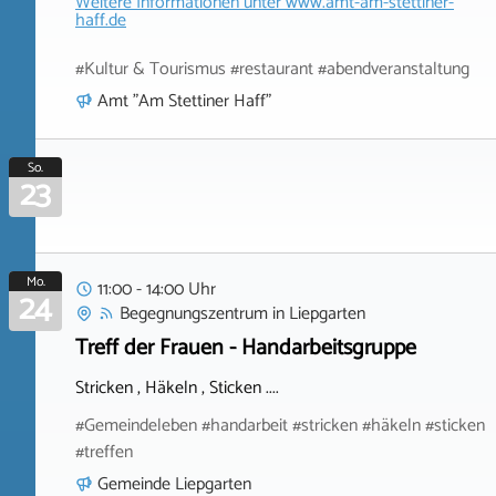
Weitere Informationen unter
www.amt-am-stettiner-
haff.de
#Kultur & Tourismus #restaurant #abendveranstaltung
Amt "Am Stettiner Haff"
So.
23
Mo.
11:00 - 14:00 Uhr
24
Begegnungszentrum
in
Liepgarten
Treff der Frauen - Handarbeitsgruppe
Stricken , Häkeln , Sticken ....
#Gemeindeleben #handarbeit #stricken #häkeln #sticken
#treffen
Gemeinde Liepgarten