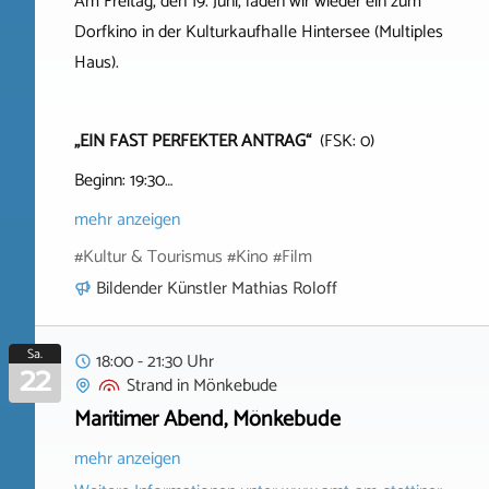
Am Freitag, den 19. Juni, laden wir wieder ein zum
Dorfkino in der Kulturkaufhalle Hintersee (Multiples
Haus).
„EIN FAST PERFEKTER ANTRAG“
(FSK: 0)
Beginn: 19:30…
mehr anzeigen
#Kultur & Tourismus #Kino #Film
Bildender Künstler Mathias Roloff
Sa.
18:00 - 21:30 Uhr
22
Strand
in
Mönkebude
Maritimer Abend, Mönkebude
mehr anzeigen