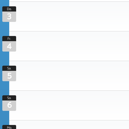
Do.
3
Fr.
4
Sa.
5
So.
6
Mo.