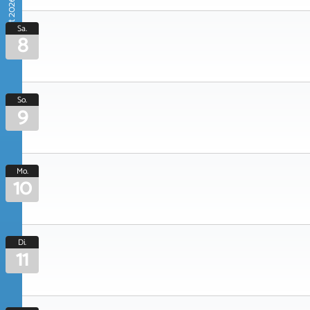
August 2026
Sa.
8
So.
9
Mo.
10
Di.
11