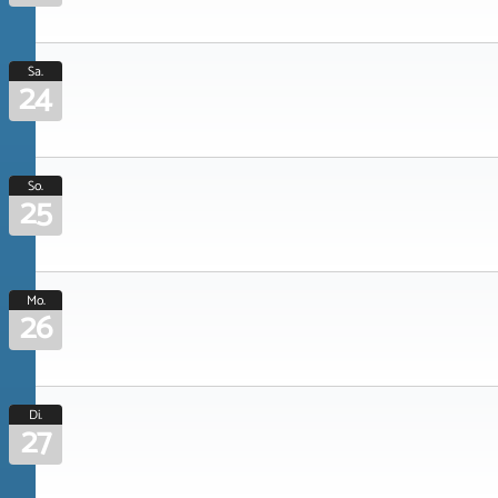
Sa.
24
So.
25
Mo.
26
Di.
27