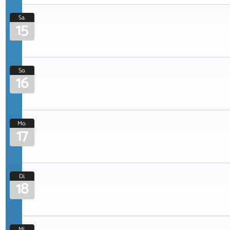
Sa.
15
So.
16
Mo.
17
Di.
18
Mi.