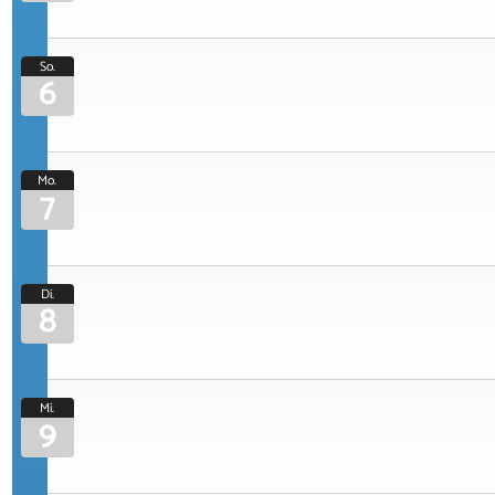
So.
6
Mo.
7
Di.
8
Mi.
9