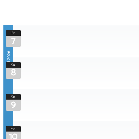
Fr.
7
August 2026
Sa.
8
So.
9
Mo.
10