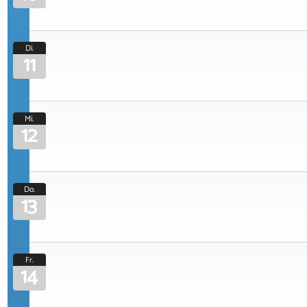
Di.
11
Mi.
12
Do.
13
Fr.
14