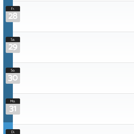
Fr.
28
Sa.
29
So.
30
Mo.
31
Di.