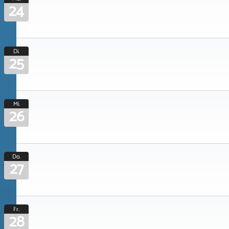
24
Di.
25
Mi.
26
Do.
27
Fr.
28