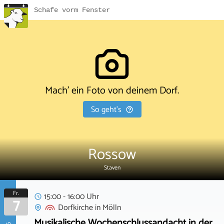
Schafe vorm Fenster
Mach' ein Foto von deinem Dorf.
So geht's
Rossow
Staven
Fr.
15:00 - 16:00 Uhr
7
Dorfkirche
in
Mölln
Musikalische Wochenschlussandacht in der