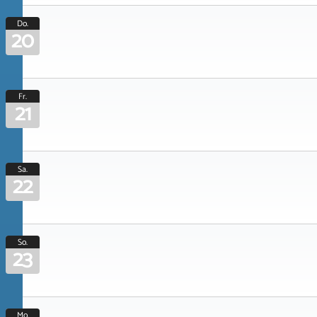
Do.
20
Fr.
21
Sa.
22
So.
23
Mo.