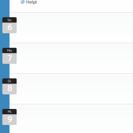
Helpt
So.
6
Mo.
7
Di.
8
Mi.
9