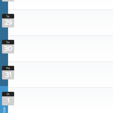
Sa.
29
So.
30
Mo.
31
Di.
1