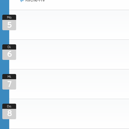
Kirche-MV
Mo.
5
Di.
6
Mi.
7
Do.
8