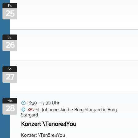
Fr.
25
Sa.
26
So.
27
Mo.
16:30 - 17:30 Uhr
28
St. Johanneskirche Burg Stargard
in
Burg
Stargard
Konzert \Tenöre4You
Konzert \Tenöre4You