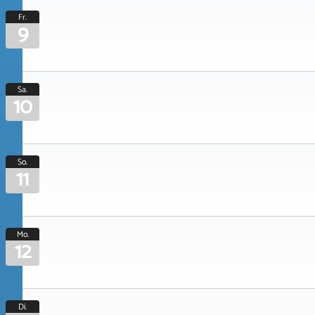
Fr.
9
Sa.
10
So.
11
Mo.
12
Di.