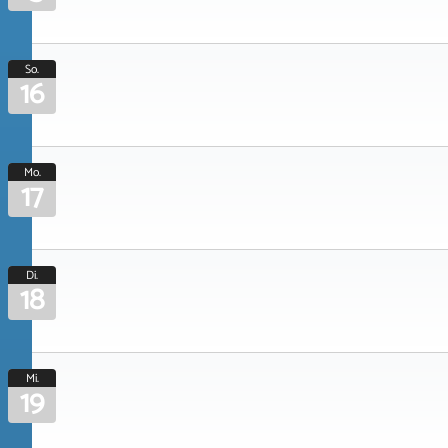
So.
16
Mo.
17
Di.
18
Mi.
19