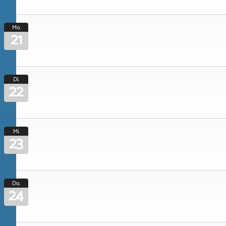
Mo.
21
Di.
22
Mi.
23
Do.
24