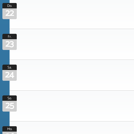
Do.
22
Fr.
23
Sa.
24
So.
25
Mo.