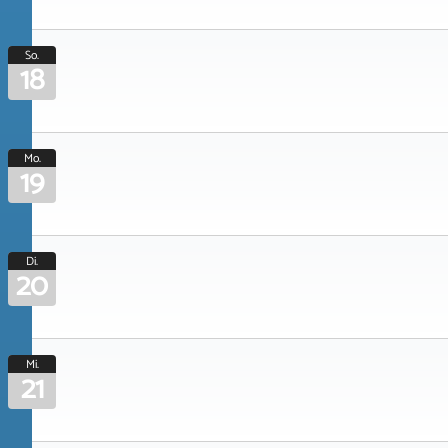
So.
18
Mo.
19
Di.
20
Mi.
21