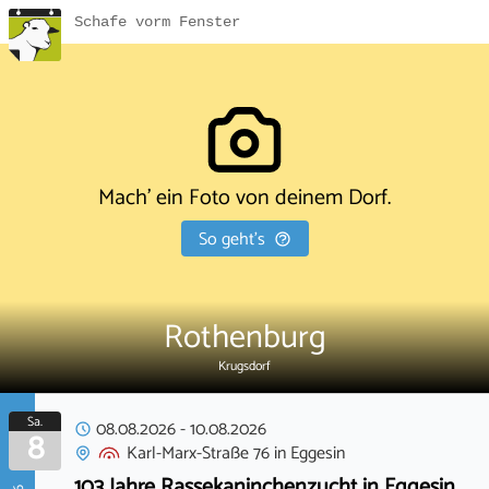
Schafe vorm Fenster
Mach' ein Foto von deinem Dorf.
So geht's
Rothenburg
Krugsdorf
Sa.
08.08.2026
-
10.08.2026
8
Karl-Marx-Straße 76
in
Eggesin
103 Jahre Rassekaninchenzucht in Eggesin