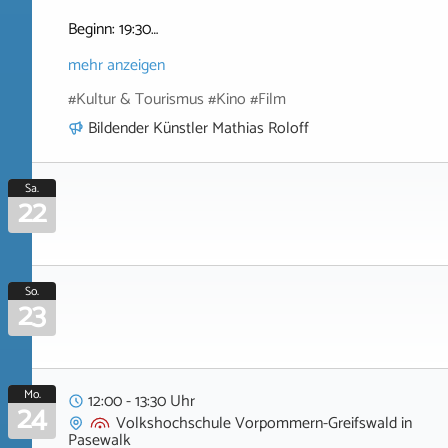
Beginn: 19:30…
mehr anzeigen
#Kultur & Tourismus #Kino #Film
Bildender Künstler Mathias Roloff
Sa.
22
So.
23
Mo.
12:00 - 13:30 Uhr
24
Volkshochschule Vorpommern-Greifswald
in
Pasewalk