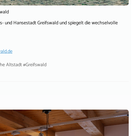
swald
äts- und Hansestadt Greifswald und spiegelt die wechselvolle
ald.de
he Altstadt #Greifswald