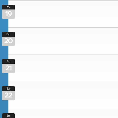
Mi.
19
Do.
20
Fr.
21
Sa.
22
So.