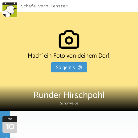
Schafe vorm Fenster
Mach' ein Foto von deinem Dorf.
So geht's
Runder Hirschpohl
Schönwalde
Mo.
10