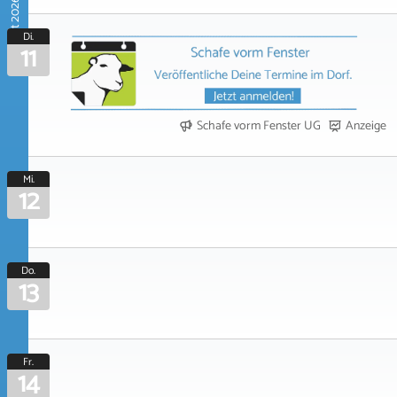
August 2026
Di.
11
Schafe vorm Fenster UG
Anzeige
Mi.
12
Do.
13
Fr.
14