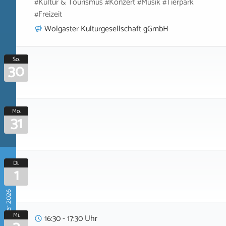
#Kultur & Tourismus #Konzert #Musik #Tierpark
#Freizeit
Wolgaster Kulturgesellschaft gGmbH
So.
30
Mo.
31
Di.
1
September 2026
Mi.
16:30 - 17:30 Uhr