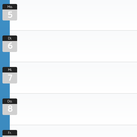
Mo.
5
Di.
6
Mi.
7
Do.
8
Fr.