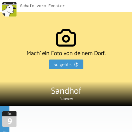
Schafe vorm Fenster
Mach' ein Foto von deinem Dorf.
So geht's
Sandhof
Rubenow
So.
9