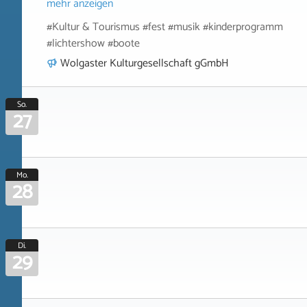
mehr anzeigen
#Kultur & Tourismus #fest #musik #kinderprogramm
#lichtershow #boote
Wolgaster Kulturgesellschaft gGmbH
So.
27
Mo.
28
Di.
29