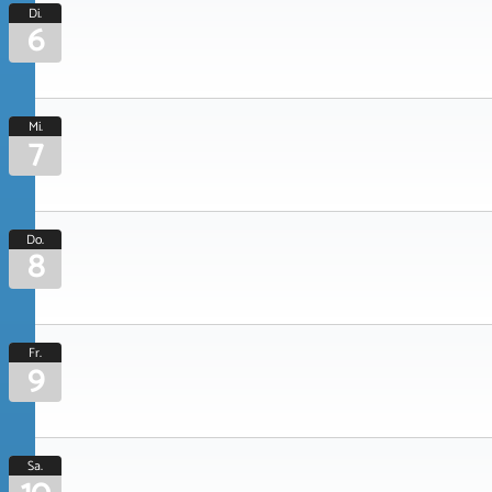
Di.
6
Mi.
7
Do.
8
Fr.
9
Sa.