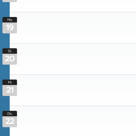
Mo.
19
Di.
20
Mi.
21
Do.
22