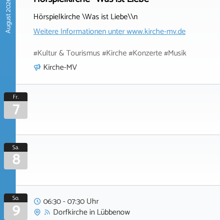
August 2026
Hörspielkirche \Was ist Liebe\\n
Weitere Informationen unter
www.kirche-mv.de
#Kultur & Tourismus #Kirche #Konzerte #Musik
Kirche-MV
Fr.
7
Sa.
8
So.
06:30 - 07:30 Uhr
9
Dorfkirche
in
Lübbenow