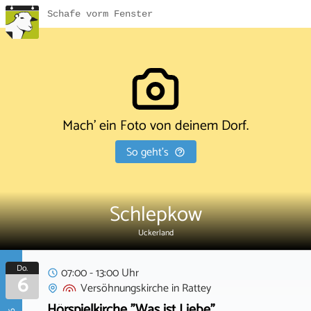
Schafe vorm Fenster
Mach' ein Foto von deinem Dorf.
So geht's
Schlepkow
Uckerland
Do.
07:00 - 13:00 Uhr
6
Versöhnungskirche
in
Rattey
Hörspielkirche "Was ist Liebe"