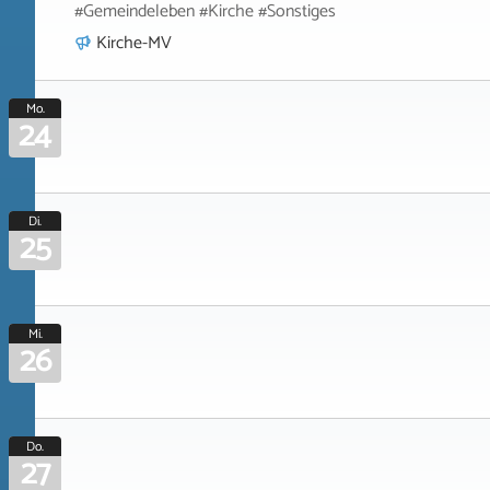
#Gemeindeleben #Kirche #Sonstiges
Kirche-MV
Mo.
24
Di.
25
Mi.
26
Do.
27