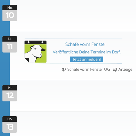
Mo.
10
Di.
11
Schafe vorm Fenster UG
Anzeige
Mi.
12
Do.
13