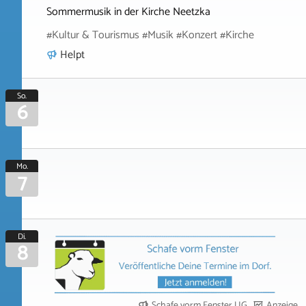
Sommermusik in der Kirche Neetzka
#Kultur & Tourismus #Musik #Konzert #Kirche
Helpt
So.
6
Mo.
7
Di.
8
Schafe vorm Fenster UG
Anzeige