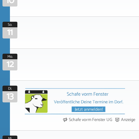
10
So.
11
Mo.
12
Di.
13
Schafe vorm Fenster UG
Anzeige
Mi.