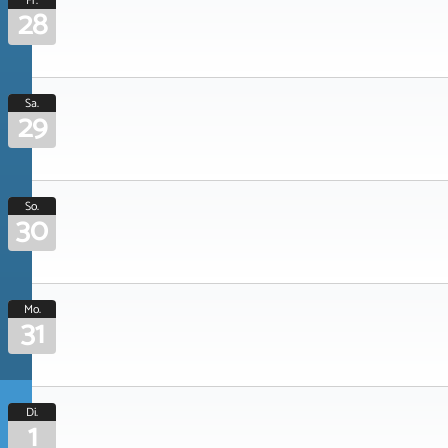
Fr.
28
Sa.
29
So.
30
Mo.
31
Di.
1