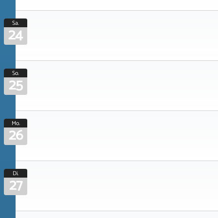
Sa.
24
So.
25
Mo.
26
Di.
27