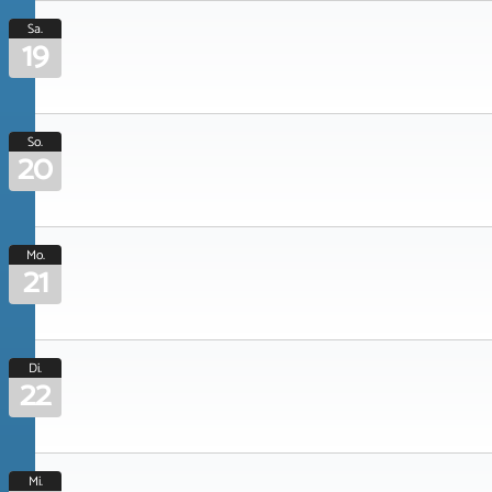
Sa.
19
So.
20
Mo.
21
Di.
22
Mi.