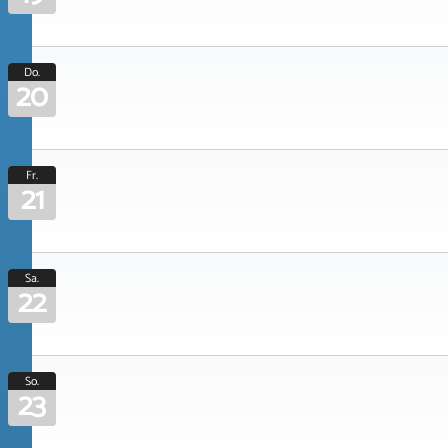
Do.
20
Fr.
21
Sa.
22
So.
23