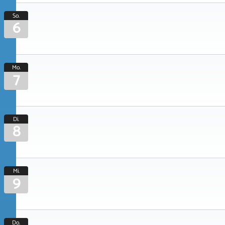
So.
6
Mo.
7
Di.
8
Mi.
9
Do.