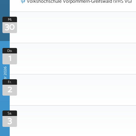
Volkshochschule Vorpommern-Greifswald (VHS VG)
Mi.
30
Do.
1
Oktober 2026
Fr.
2
Sa.
3