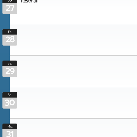
Restmüll
Do.
27
Fr.
28
Sa.
29
So.
30
Mo.
31