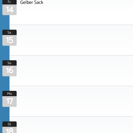
Gelber Sack
Fr.
14
Sa.
15
So.
16
Mo.
17
Di.
18