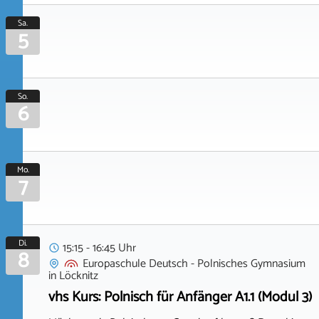
Sa.
5
So.
6
Mo.
7
Di.
15:15 - 16:45 Uhr
8
Europaschule Deutsch - Polnisches Gymnasium
in
Löcknitz
vhs Kurs: Polnisch für Anfänger A1.1 (Modul 3)