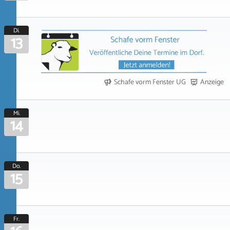
Di.
13
Schafe vorm Fenster UG
Anzeige
Mi.
14
Do.
15
Fr.