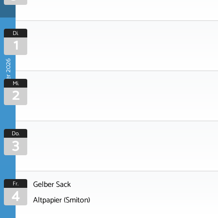
Di.
1
September 2026
Mi.
2
Do.
3
Gelber Sack
Fr.
4
Altpapier (Smiton)