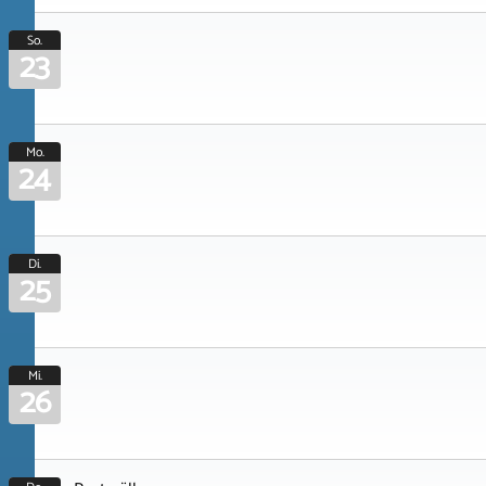
So.
23
Mo.
24
Di.
25
Mi.
26