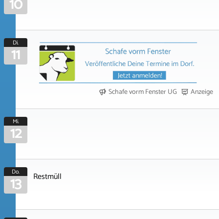
10
Di.
11
Schafe vorm Fenster UG
Anzeige
Mi.
12
Do.
Restmüll
13