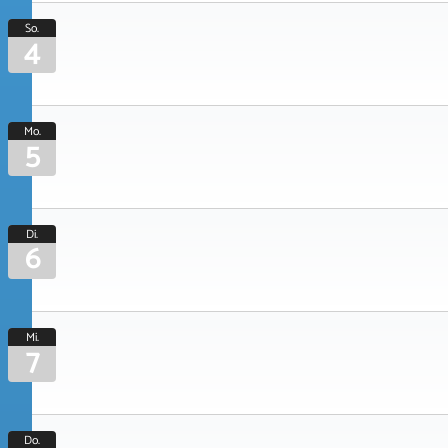
So.
4
Mo.
5
Di.
6
Mi.
7
Do.