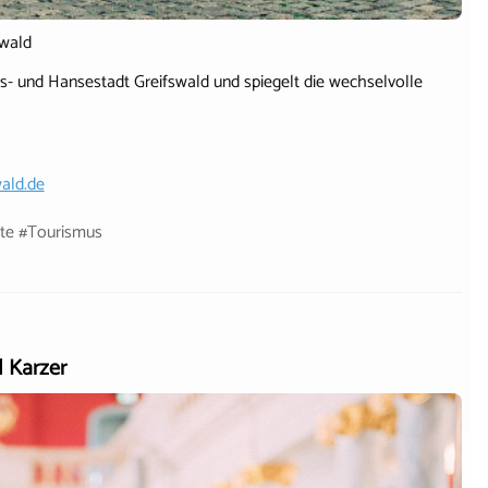
swald
äts- und Hansestadt Greifswald und spiegelt die wechselvolle
ald.de
hte #Tourismus
d Karzer