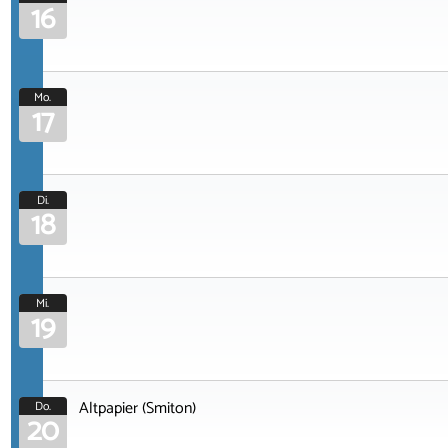
16
Mo.
17
Di.
18
Mi.
19
Altpapier (Smiton)
Do.
20