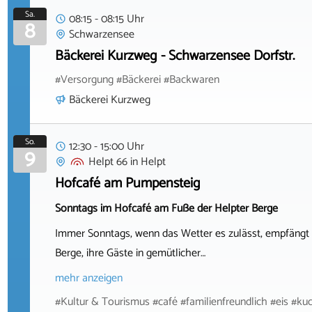
Sa.
08:15 - 08:15 Uhr
8
Schwarzensee
Bäckerei Kurzweg - Schwarzensee Dorfstr.
#Versorgung #Bäckerei #Backwaren
Bäckerei Kurzweg
So.
12:30 - 15:00 Uhr
9
Helpt 66
in
Helpt
Hofcafé am Pumpensteig
Sonntags im Hofcafé am Fuße der Helpter Berge
Immer Sonntags, wenn das Wetter es zulässt, empfängt 
Berge, ihre Gäste in gemütlicher…
mehr anzeigen
#Kultur & Tourismus #café #familienfreundlich #eis #ku