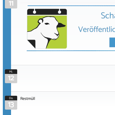
11
Mi.
12
Restmüll
Do.
13