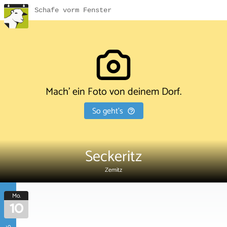
Schafe vorm Fenster
Mach' ein Foto von deinem Dorf.
So geht's
Seckeritz
Zemitz
Mo.
10