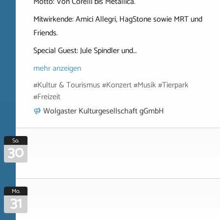
Motto: Von Corelli bis Metallica.
Mitwirkende: Amici Allegri, HagStone sowie MRT und
Friends.
Special Guest: Jule Spindler und…
mehr anzeigen
#Kultur & Tourismus #Konzert #Musik #Tierpark
#Freizeit
Wolgaster Kulturgesellschaft gGmbH
So.
30
Mo.
31