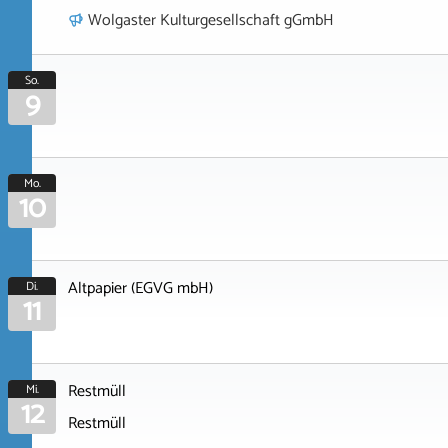
Wolgaster Kulturgesellschaft gGmbH
So.
9
Mo.
10
Altpapier (EGVG mbH)
Di.
11
Restmüll
Mi.
12
Restmüll