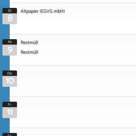
Altpapier (EGVG mbH)
Di.
8
Restmüll
Mi.
9
Restmüll
Do.
10
Fr.
11
Sa.