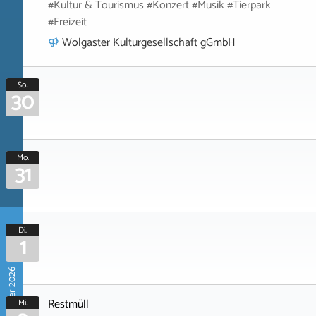
#Kultur & Tourismus #Konzert #Musik #Tierpark
#Freizeit
Wolgaster Kulturgesellschaft gGmbH
So.
30
Mo.
31
Di.
1
September 2026
Restmüll
Mi.