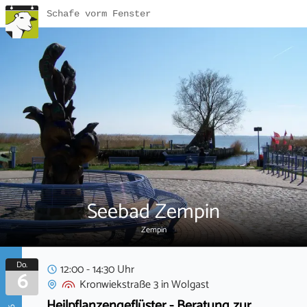
Schafe vorm Fenster
Seebad Zempin
Zempin
Do.
12:00 - 14:30 Uhr
6
Kronwiekstraße 3
in
Wolgast
Heilpflanzengeflüster - Beratung zur