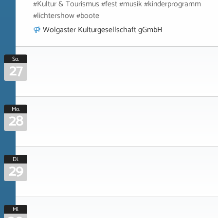
#Kultur & Tourismus #fest #musik #kinderprogramm
#lichtershow #boote
Wolgaster Kulturgesellschaft gGmbH
So.
27
Mo.
28
Di.
29
Mi.