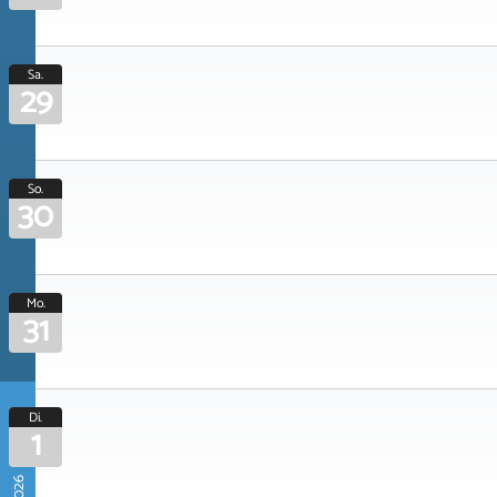
Sa.
29
So.
30
Mo.
31
Di.
1