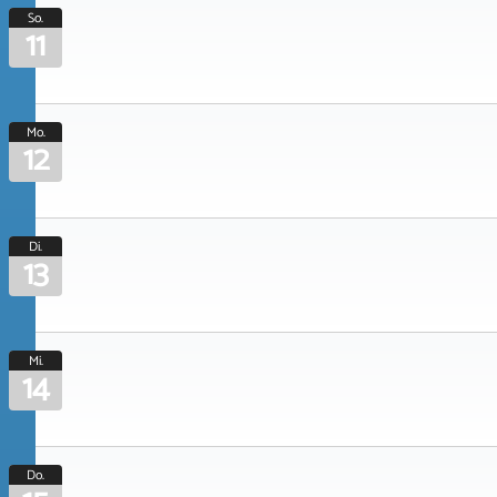
So.
11
Mo.
12
Di.
13
Mi.
14
Do.