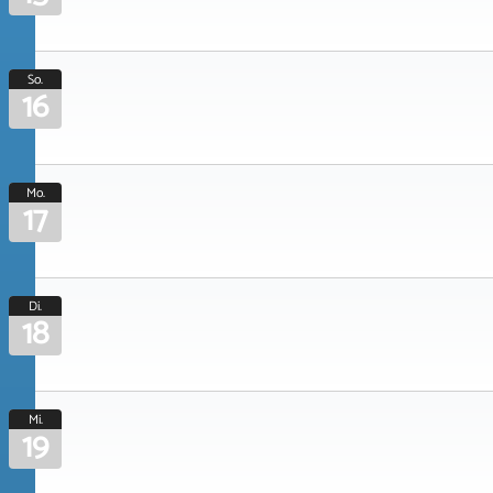
So.
16
Mo.
17
Di.
18
Mi.
19