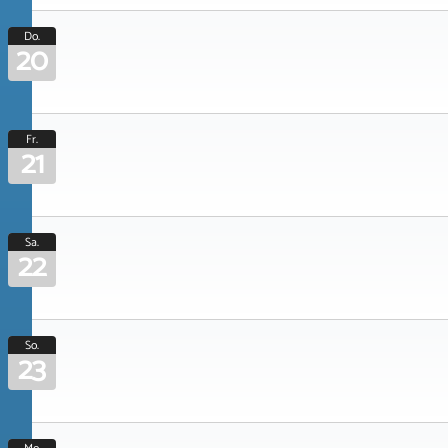
Do.
20
Fr.
21
Sa.
22
So.
23