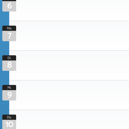
6
Mo.
7
Di.
8
Mi.
9
Do.
10