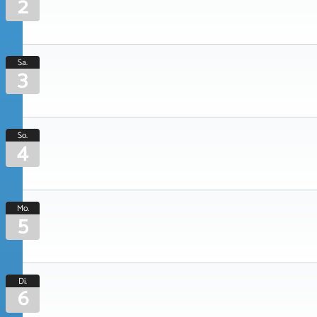
2
Sa.
3
So.
4
Mo.
5
Di.
6