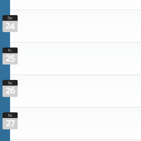
Do.
24
Fr.
25
Sa.
26
So.
27