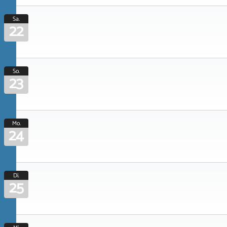
Sa.
22
So.
23
Mo.
24
Di.
25