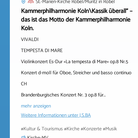
St.-Marien-Kirche Röbel/Müritz
in
Röbel
Kammerphilharmonie Köln\Kassik überall“ –
das ist das Motto der Kammerphilharmonie
Köln.
VIVALDI
TEMPESTA DI MARE
Violinkonzert Es-Dur »La tempesta di Mare« op.8 Nr.5
Konzert d-moll für Oboe, Streicher und basso continuo
CH
Brandenburgisches Konzert Nr. 3 op.8 für…
mehr anzeigen
Weitere Informationen unter
J.S.BA
#Kultur & Tourismus #Kirche #Konzerte #Musik
Kirche-MV