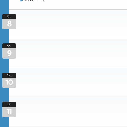
Sa.
8
So.
9
Mo.
10
Di.
11