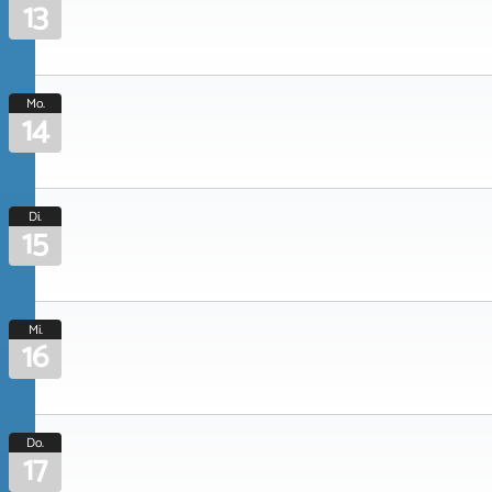
13
Mo.
14
Di.
15
Mi.
16
Do.
17