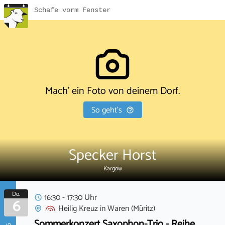
Schafe vorm Fenster
Mach' ein Foto von deinem Dorf.
So geht's
Specker Horst
Kargow
Do.
16:30 - 17:30 Uhr
6
Heilig Kreuz
in
Waren (Müritz)
Sommerkonzert Saxophon-Trio - Reihe