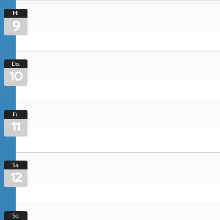
Mi.
9
Do.
10
Fr.
11
Sa.
12
So.