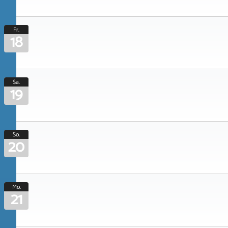
Fr.
18
Sa.
19
So.
20
Mo.
21