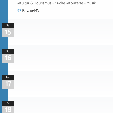
#Kultur & Tourismus #Kirche #Konzerte #Musik
Kirche-MV
Sa.
15
So.
16
Mo.
17
Di.
18