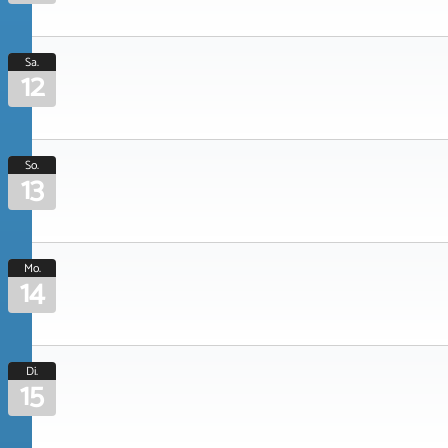
Sa.
12
So.
13
Mo.
14
Di.
15