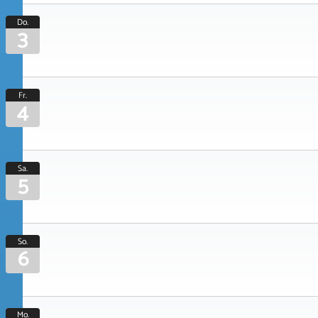
Do.
3
Fr.
4
Sa.
5
So.
6
Mo.