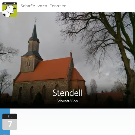
Schafe vorm Fenster
Stendell
Schwedt/Oder
Fr.
7