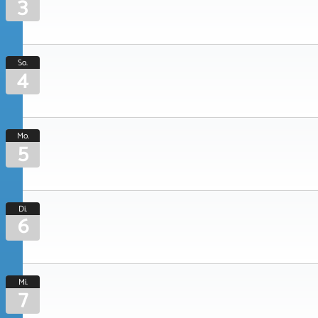
3
So.
4
Mo.
5
Di.
6
Mi.
7