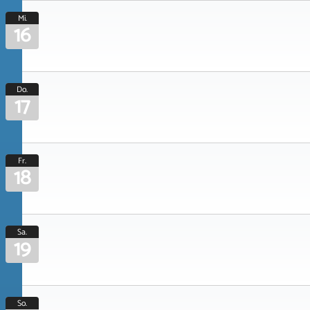
Mi.
16
Do.
17
Fr.
18
Sa.
19
So.