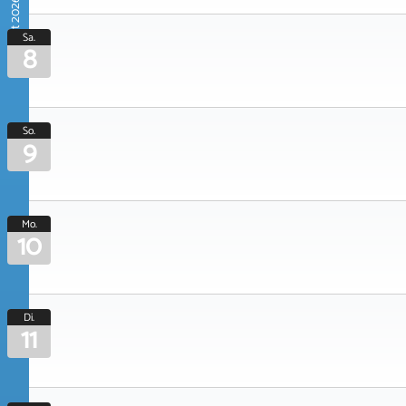
August 2026
Sa.
8
So.
9
Mo.
10
Di.
11