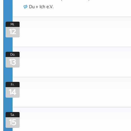
Du + Ich e.V.
Mi.
12
Do.
13
Fr.
14
Sa.
15