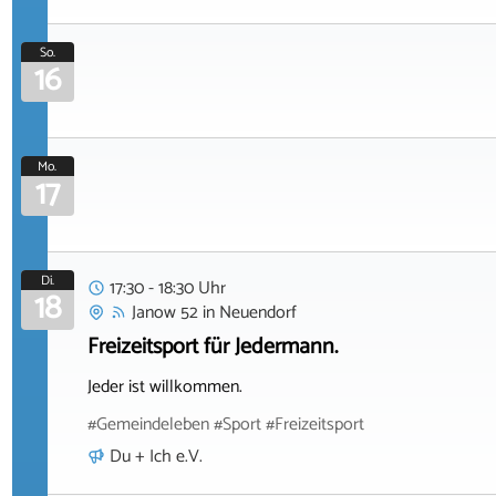
So.
16
Mo.
17
Di.
17:30 - 18:30 Uhr
18
Janow 52
in
Neuendorf
Freizeitsport für Jedermann.
Jeder ist willkommen.
#Gemeindeleben #Sport #Freizeitsport
Du + Ich e.V.