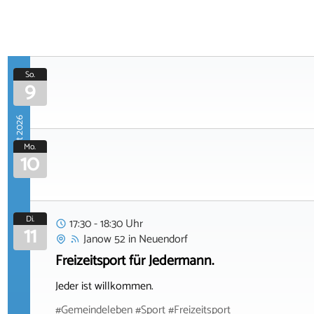
So.
9
August 2026
Mo.
10
Di.
17:30 - 18:30 Uhr
11
Janow 52
in
Neuendorf
Freizeitsport für Jedermann.
Jeder ist willkommen.
#Gemeindeleben #Sport #Freizeitsport