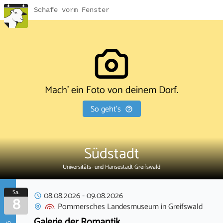
Schafe vorm Fenster
Mach' ein Foto von deinem Dorf.
So geht's
Südstadt
Universitäts- und Hansestadt Greifswald
Sa.
08.08.2026
-
09.08.2026
8
Pommersches Landesmuseum
in
Greifswald
Galerie der Romantik