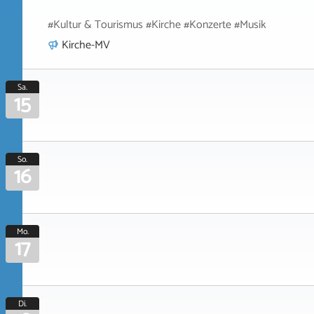
#Kultur & Tourismus #Kirche #Konzerte #Musik
Kirche-MV
Sa.
15
So.
16
Mo.
17
Di.