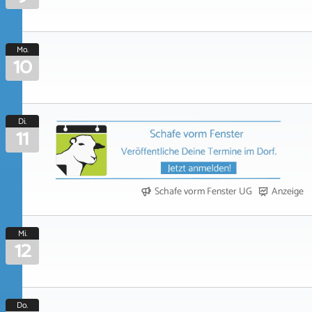
Mo.
10
Di.
11
Schafe vorm Fenster UG
Anzeige
Mi.
12
Do.