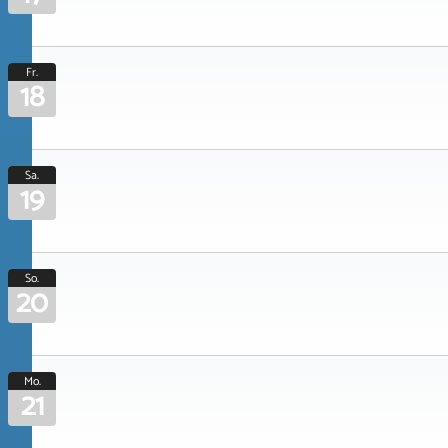
Fr.
18
Sa.
19
So.
20
Mo.
21