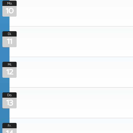
Mo.
10
Di.
11
Mi.
12
Do.
13
Fr.