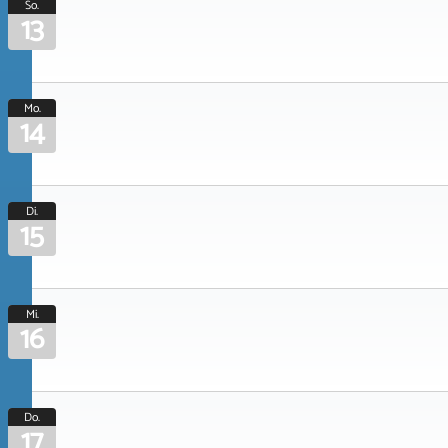
So.
13
Mo.
14
Di.
15
Mi.
16
Do.
17