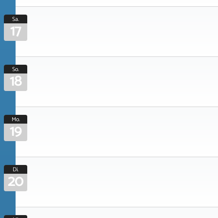
Sa.
17
So.
18
Mo.
19
Di.
20