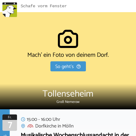
Schafe vorm Fenster
Mach' ein Foto von deinem Dorf.
So geht's
Tollenseheim
Groß Nemerow
Fr.
15:00 - 16:00 Uhr
7
Dorfkirche
in
Mölln
Musikalische Wochenschlussandacht in der