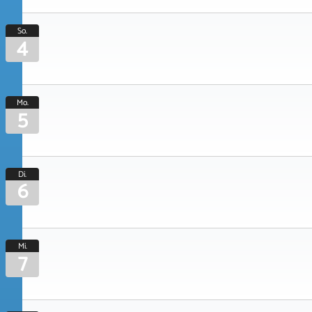
So.
4
Mo.
5
Di.
6
Mi.
7