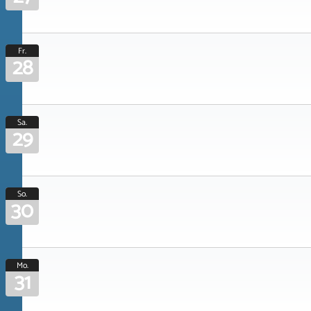
Fr.
28
Sa.
29
So.
30
Mo.
31