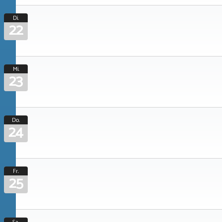
Di.
22
Mi.
23
Do.
24
Fr.
25