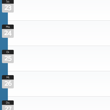
So.
23
Mo.
24
Di.
25
Mi.
26
Do.
27