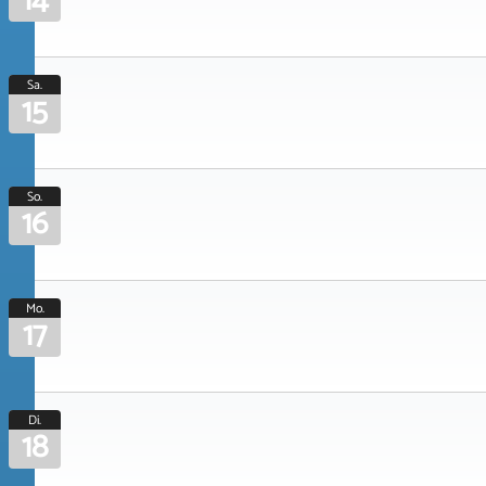
14
Sa.
15
So.
16
Mo.
17
Di.
18