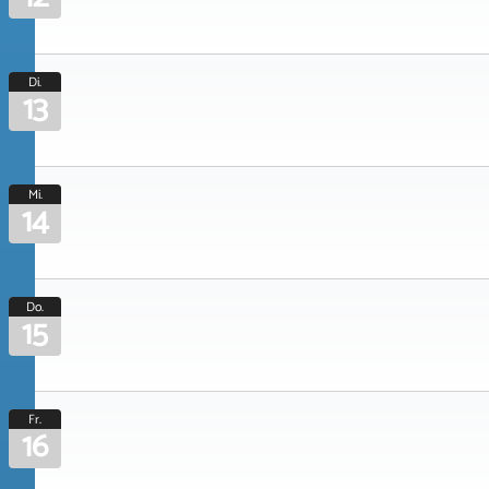
Di.
13
Mi.
14
Do.
15
Fr.
16