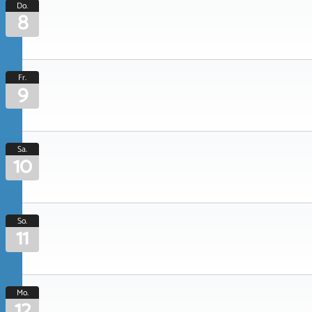
Do.
8
Fr.
9
Sa.
10
So.
11
Mo.
12