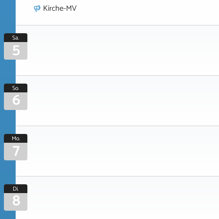
Kirche-MV
Sa.
5
So.
6
Mo.
7
Di.
8