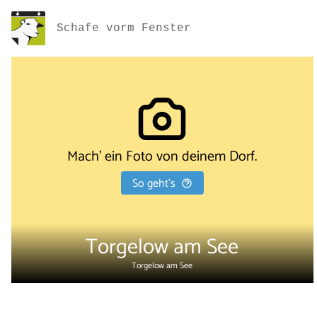
Schafe vorm Fenster
Mach' ein Foto von deinem Dorf.
So geht's
Torgelow am See
Torgelow am See