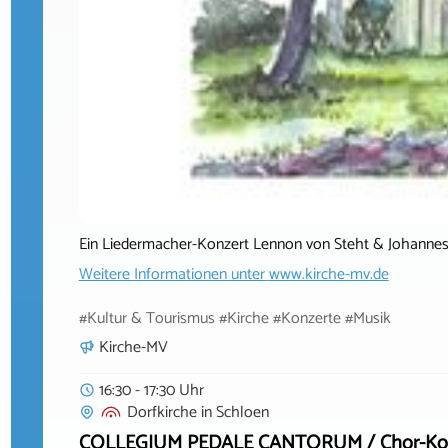
Ein Liedermacher-Konzert Lennon von Steht & Johanne
Weitere Informationen unter
www.kirche-mv.de
#Kultur & Tourismus #Kirche #Konzerte #Musik
Kirche-MV
16:30 - 17:30 Uhr
Dorfkirche
in
Schloen
COLLEGIUM PEDALE CANTORUM / Chor-Konzert 