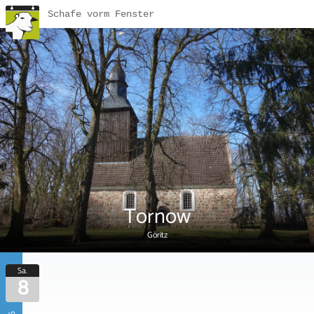
Schafe vorm Fenster
Tornow
Göritz
Sa.
8