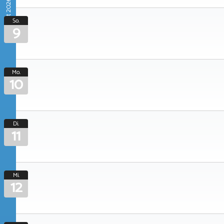
August 2026
So.
9
Mo.
10
Di.
11
Mi.
12