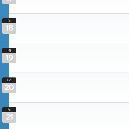
Di.
18
Mi.
19
Do.
20
Fr.
21