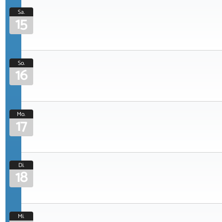
Sa.
15
So.
16
Mo.
17
Di.
18
Mi.