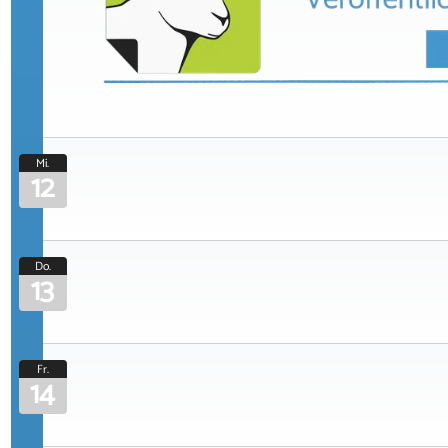
Mi.
12
Do.
13
Fr.
14