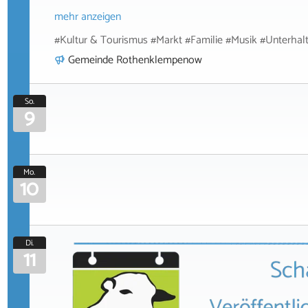
mehr anzeigen
#Kultur & Tourismus #Markt #Familie #Musik #Unterhal
Gemeinde Rothenklempenow
So.
9
Mo.
10
Di.
11