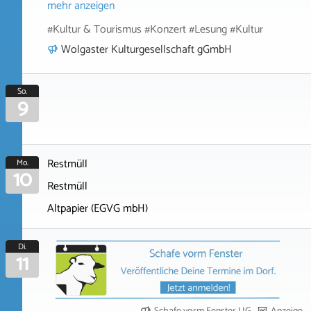
mehr anzeigen
#Kultur & Tourismus #Konzert #Lesung #Kultur
Wolgaster Kulturgesellschaft gGmbH
So.
9
Restmüll
Mo.
10
Restmüll
Altpapier (EGVG mbH)
Di.
11