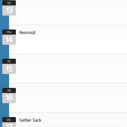
So.
13
Restmüll
Mo.
14
Di.
15
Mi.
16
Gelber Sack
Do.
17