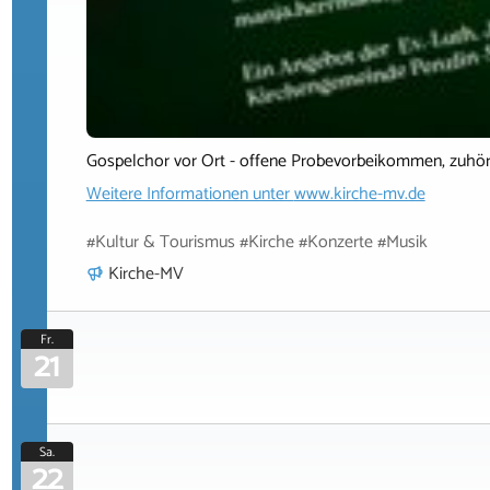
Gospelchor vor Ort - offene Probevorbeikommen, zuhör
Weitere Informationen unter
www.kirche-mv.de
#Kultur & Tourismus #Kirche #Konzerte #Musik
Kirche-MV
Fr.
21
Sa.
22