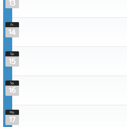
13
Fr.
14
Sa.
15
So.
16
Mo.
17