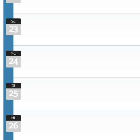
So.
23
Mo.
24
Di.
25
Mi.
26