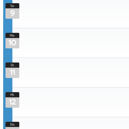
So.
9
Mo.
10
Di.
11
Mi.
12
Do.