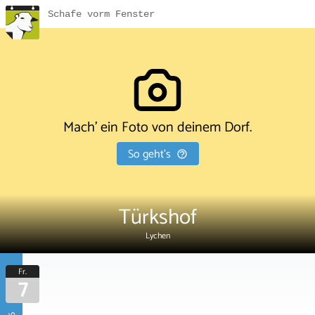
Schafe vorm Fenster
Mach' ein Foto von deinem Dorf.
So geht's
Türkshof
Lychen
Fr.
7