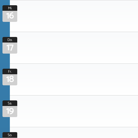
Mi.
16
Do.
17
Fr.
18
Sa.
19
So.