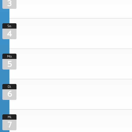
3
So.
4
Mo.
5
Di.
6
Mi.
7