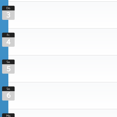
Do.
3
Fr.
4
Sa.
5
So.
6
Mo.