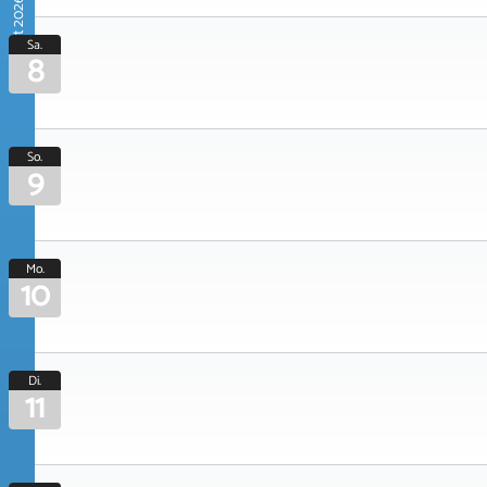
August 2026
Sa.
8
So.
9
Mo.
10
Di.
11