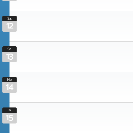
Sa.
12
So.
13
Mo.
14
Di.
15