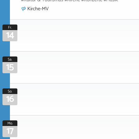
Kirche-MV
Fr.
14
Sa.
15
So.
16
Mo.
17