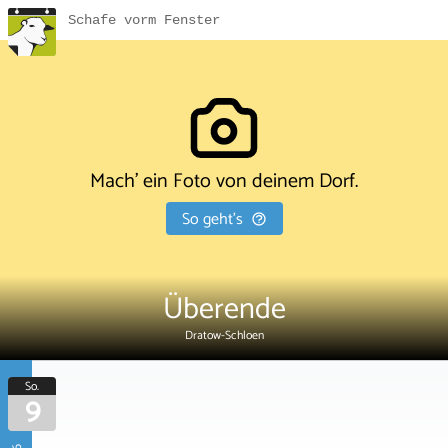
Schafe vorm Fenster
Mach' ein Foto von deinem Dorf.
So geht's
Überende
Dratow-Schloen
So.
9