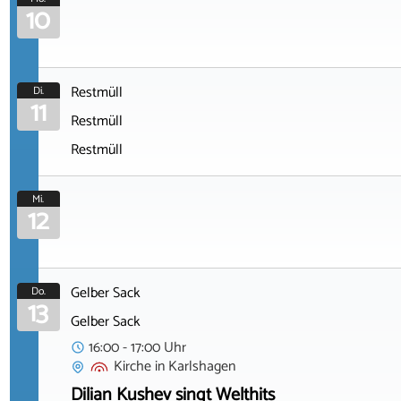
10
Restmüll
Di.
11
Restmüll
Restmüll
Mi.
12
Gelber Sack
Do.
13
Gelber Sack
16:00 - 17:00 Uhr
Kirche
in
Karlshagen
Dilian Kushev singt Welthits