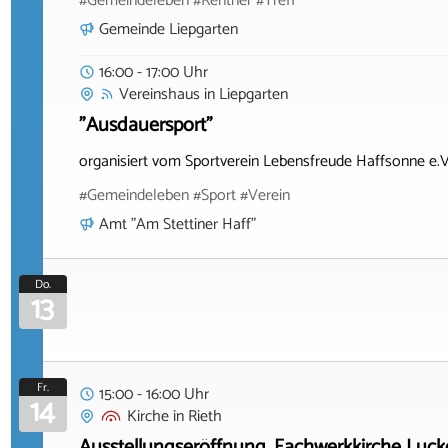
#Gemeindeleben #Rentner #Treff
Gemeinde Liepgarten
16:00 - 17:00 Uhr
Vereinshaus
in
Liepgarten
"Ausdauersport"
organisiert vom Sportverein Lebensfreude Haffsonne e.V
#Gemeindeleben #Sport #Verein
Amt "Am Stettiner Haff"
Do.
13
Fr.
15:00 - 16:00 Uhr
14
Kirche
in
Rieth
Ausstellungseröffnung, Fachwerkkirche Luc