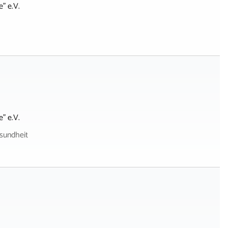
" e.V.
" e.V.
sundheit