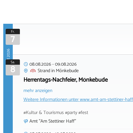
Fr.
7
August 2026
Sa.
08.08.2026
-
09.08.2026
8
Strand
in
Mönkebude
Herrentags-Nachfeier, Mönkebude
mehr anzeigen
Weitere Informationen unter
www.amt-am-stettiner-haff
#Kultur & Tourismus #party #fest
Amt "Am Stettiner Haff"