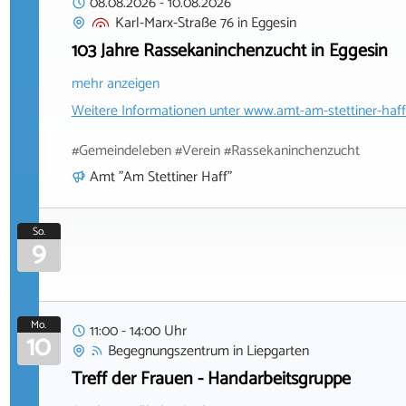
08.08.2026
-
10.08.2026
Karl-Marx-Straße 76
in
Eggesin
103 Jahre Rassekaninchenzucht in Eggesin
mehr anzeigen
Weitere Informationen unter
www.amt-am-stettiner-haff
#Gemeindeleben #Verein #Rassekaninchenzucht
Amt "Am Stettiner Haff"
So.
9
Mo.
11:00 - 14:00 Uhr
10
Begegnungszentrum
in
Liepgarten
Treff der Frauen - Handarbeitsgruppe