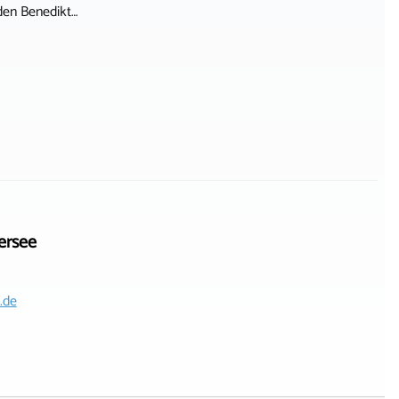
den Benedikt…
ersee
.de