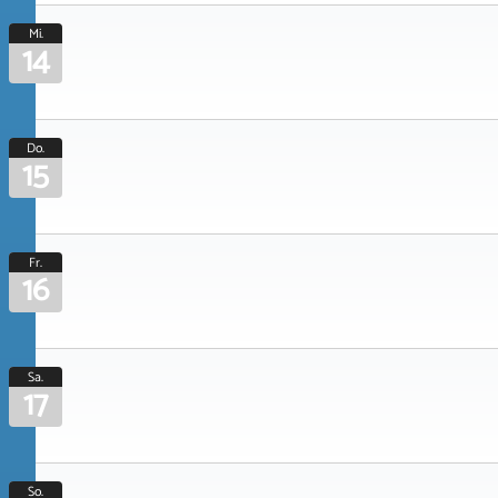
Mi.
14
Do.
15
Fr.
16
Sa.
17
So.