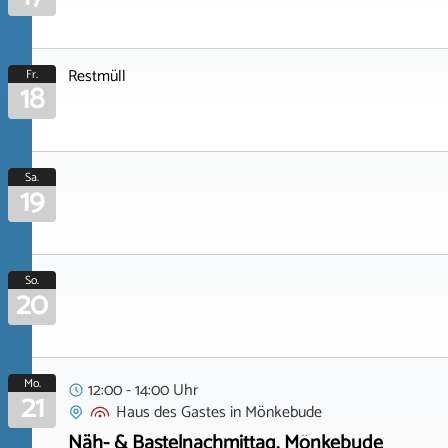
Restmüll
Fr.
18
Sa.
19
So.
20
Mo.
12:00 - 14:00 Uhr
21
Haus des Gastes
in
Mönkebude
Näh- & Bastelnachmittag, Mönkebude