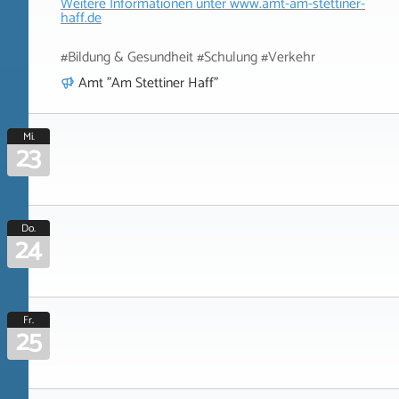
Weitere Informationen unter
www.amt-am-stettiner-
haff.de
#Bildung & Gesundheit #Schulung #Verkehr
Amt "Am Stettiner Haff"
Mi.
23
Do.
24
Fr.
25