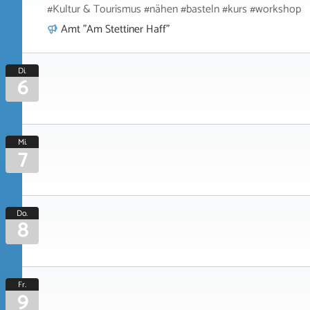
#Kultur & Tourismus #nähen #basteln #kurs #workshop
Amt "Am Stettiner Haff"
Di.
6
Mi.
7
Do.
8
Fr.
9