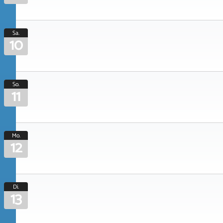
Sa.
10
So.
11
Mo.
12
Di.
13