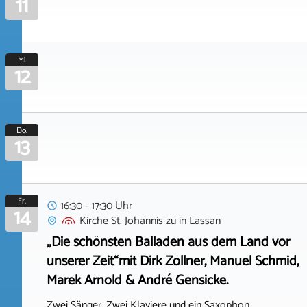
11
Mi.
12
Do.
13
Fr.
16:30 - 17:30 Uhr
14
Kirche St. Johannis zu
in
Lassan
„Die schönsten Balladen aus dem Land vor
unserer Zeit“mit Dirk Zöllner, Manuel Schmid,
Marek Arnold & André Gensicke.
Zwei Sänger, Zwei Klaviere und ein Saxophon.