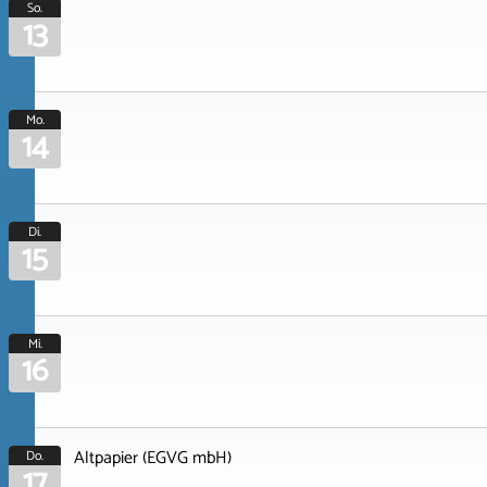
So.
13
Mo.
14
Di.
15
Mi.
16
Altpapier (EGVG mbH)
Do.
17