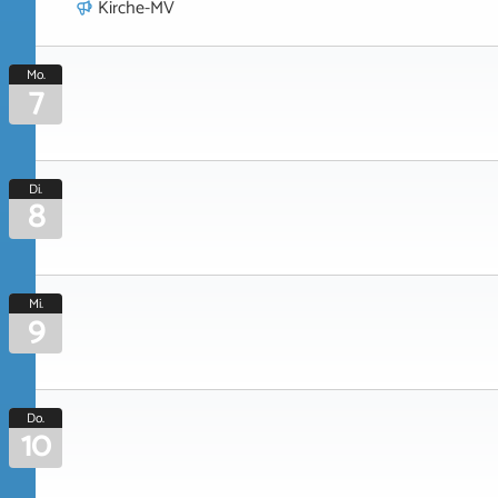
Kirche-MV
Mo.
7
Di.
8
Mi.
9
Do.
10