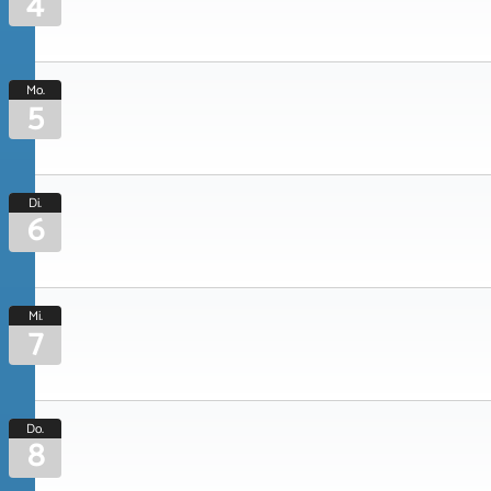
4
Mo.
5
Di.
6
Mi.
7
Do.
8