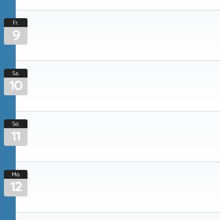
Fr.
9
Sa.
10
So.
11
Mo.
12