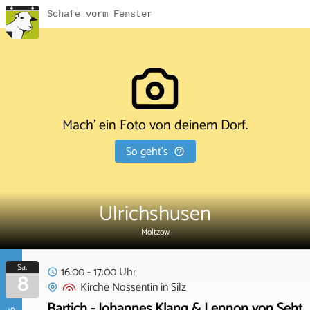
Schafe vorm Fenster
Mach' ein Foto von deinem Dorf.
So geht's
Ulrichshusen
Moltzow
Sa.
16:00 - 17:00 Uhr
8
Kirche Nossentin
in
Silz
Bartich - Johannes Klang & Lennon von Seht