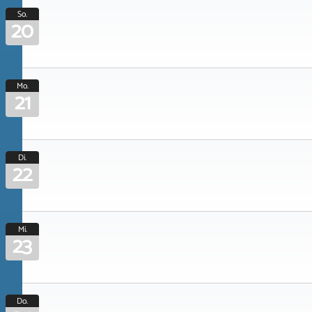
So.
20
Mo.
21
Di.
22
Mi.
23
Do.