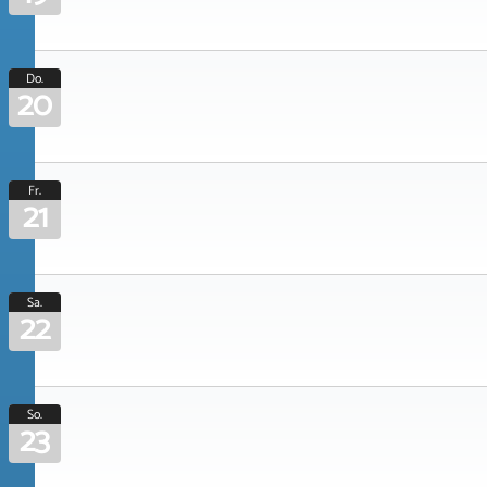
Do.
20
Fr.
21
Sa.
22
So.
23