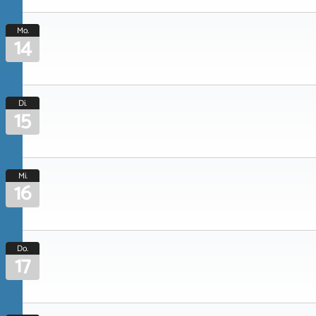
Mo.
14
Di.
15
Mi.
16
Do.
17