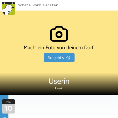
Schafe vorm Fenster
Mach' ein Foto von deinem Dorf.
So geht's
Userin
Userin
Mo.
10