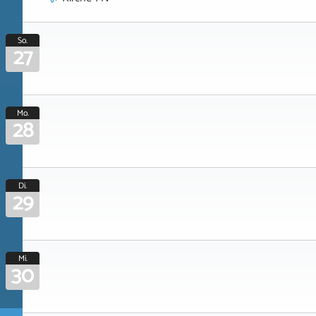
So.
27
Mo.
28
Di.
29
Mi.
30