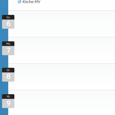
Kirche-MV
So.
6
Mo.
7
Di.
8
Mi.
9