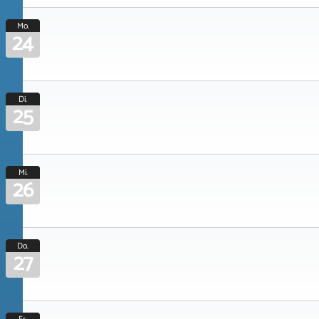
Mo.
24
Di.
25
Mi.
26
Do.
27