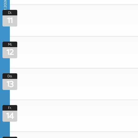
August 2026
Di.
11
Mi.
12
Do.
13
Fr.
14