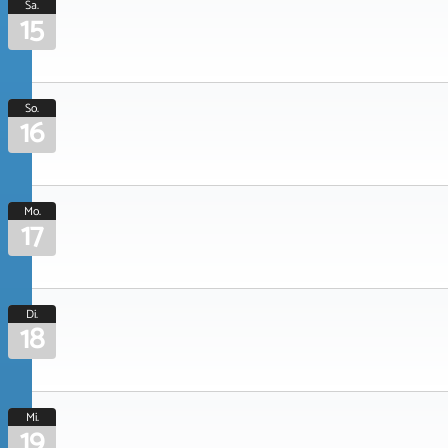
Sa.
15
So.
16
Mo.
17
Di.
18
Mi.
19