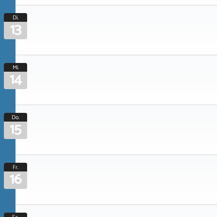
Di.
13
Mi.
14
Do.
15
Fr.
16