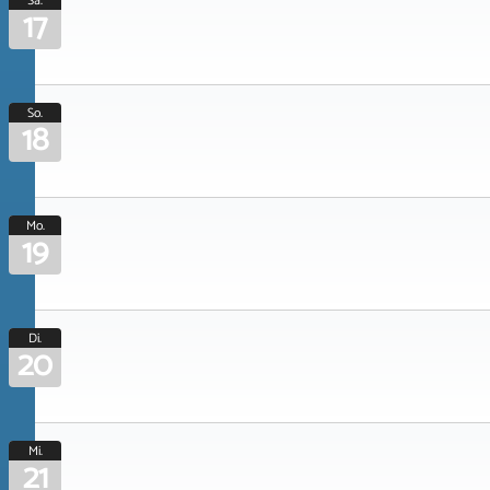
Sa.
17
So.
18
Mo.
19
Di.
20
Mi.
21