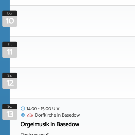
Do.
10
Fr.
11
Sa.
12
So.
14:00 - 15:00 Uhr
13
Dorfkirche
in
Basedow
Orgelmusik in Basedow