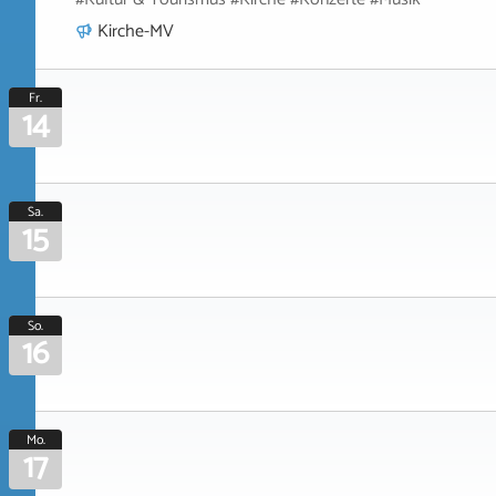
Kirche-MV
Fr.
14
Sa.
15
So.
16
Mo.
17