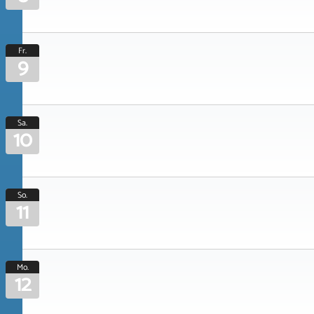
Fr.
9
Sa.
10
So.
11
Mo.
12