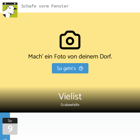
Schafe vorm Fenster
Mach' ein Foto von deinem Dorf.
So geht's
Vielist
Grabowhöfe
So.
9