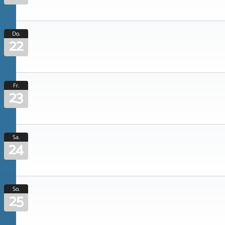
Do.
22
Fr.
23
Sa.
24
So.
25